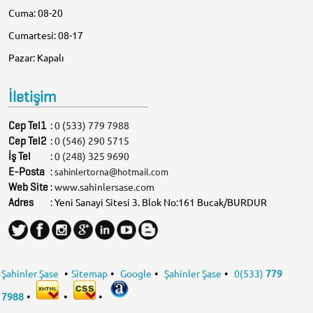
Cuma: 08-20
Cumartesi: 08-17
Pazar: Kapalı
İletişim
Cep Tel1
:
0 (533) 779 7988
Cep Tel2
:
0 (546) 290 5715
İş Tel
:
0 (248) 325 9690
E-Posta
:
sahinlertorna@hotmail.com
Web Site
:
www.sahinlersase.com
Adres
: Yeni Sanayi Sitesi 3. Blok No:161 Bucak/BURDUR
Şahinler Şase
Sitemap
Google
Şahinler Şase
0(533)
779
•
•
•
•
7988
•
•
•