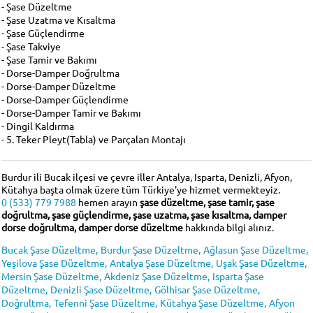
- Şase Düzeltme
- Şase Uzatma ve Kısaltma
- Şase Güçlendirme
- Şase Takviye
- Şase Tamir ve Bakımı
- Dorse-Damper Doğrultma
- Dorse-Damper Düzeltme
- Dorse-Damper Güçlendirme
- Dorse-Damper Tamir ve Bakımı
- Dingil Kaldırma
- 5. Teker Pleyt(Tabla) ve Parçaları Montajı
Burdur ili Bucak ilçesi ve çevre iller Antalya, Isparta, Denizli, Afyon,
Kütahya başta olmak üzere tüm Türkiye'ye hizmet vermekteyiz.
0 (533) 779 7988
hemen arayın
şase düzeltme, şase tamir, şase
doğrultma, şase güçlendirme, şase uzatma, şase kısaltma, damper
dorse doğrultma, damper dorse düzeltme
hakkında bilgi alınız.
Bucak Şase Düzeltme,
Burdur Şase Düzeltme,
Ağlasun Şase Düzeltme,
Yeşilova Şase Düzeltme,
Antalya Şase Düzeltme,
Uşak Şase Düzeltme,
Mersin Şase Düzeltme,
Akdeniz Şase Düzeltme,
Isparta Şase
Düzeltme,
Denizli Şase Düzeltme,
Gölhisar Şase Düzeltme,
Doğrultma,
Tefenni Şase Düzeltme,
Kütahya Şase Düzeltme,
Afyon