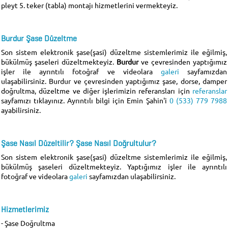
pleyt 5. teker (tabla) montajı hizmetlerini vermekteyiz.
Burdur Şase Düzeltme
Son sistem elektronik şase(şasi) düzeltme sistemlerimiz ile eğilmiş,
bükülmüş şaseleri düzeltmekteyiz.
Burdur
ve çevresinden yaptığımız
işler ile ayrıntılı fotoğraf ve videolara
galeri
sayfamızdan
ulaşabilirsiniz.
Burdur
ve çevresinden yaptığımız şase, dorse, damper
doğrultma, düzeltme ve diğer işlerimizin referansları için
referanslar
sayfamızı tıklayınız. Ayrıntılı bilgi için Emin Şahin'i
0 (533) 779 7988
ayabilirsiniz.
Şase Nasıl Düzeltilir? Şase Nasıl Doğrultulur?
Son sistem elektronik şase(şasi) düzeltme sistemlerimiz ile eğilmiş,
bükülmüş şaseleri düzeltmekteyiz. Yaptığımız işler ile ayrıntılı
fotoğraf ve videolara
galeri
sayfamızdan ulaşabilirsiniz.
Hizmetlerimiz
- Şase Doğrultma