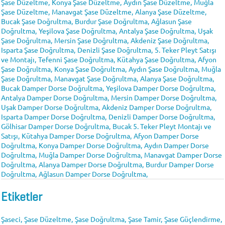
Şase Düzeltme,
Konya Şase Düzeltme,
Aydın Şase Düzeltme,
Muğla
Şase Düzeltme,
Manavgat Şase Düzeltme,
Alanya Şase Düzeltme,
Bucak Şase Doğrultma,
Burdur Şase Doğrultma,
Ağlasun Şase
Doğrultma,
Yeşilova Şase Doğrultma,
Antalya Şase Doğrultma,
Uşak
Şase Doğrultma,
Mersin Şase Doğrultma,
Akdeniz Şase Doğrultma,
Isparta Şase Doğrultma,
Denizli Şase Doğrultma,
5. Teker Pleyt Satışı
ve Montajı,
Tefenni Şase Doğrultma,
Kütahya Şase Doğrultma,
Afyon
Şase Doğrultma,
Konya Şase Doğrultma,
Aydın Şase Doğrultma,
Muğla
Şase Doğrultma,
Manavgat Şase Doğrultma,
Alanya Şase Doğrultma,
Bucak Damper Dorse Doğrultma,
Yeşilova Damper Dorse Doğrultma,
Antalya Damper Dorse Doğrultma,
Mersin Damper Dorse Doğrultma,
Uşak Damper Dorse Doğrultma,
Akdeniz Damper Dorse Doğrultma,
Isparta Damper Dorse Doğrultma,
Denizli Damper Dorse Doğrultma,
Gölhisar Damper Dorse Doğrultma,
Bucak 5. Teker Pleyt Montajı ve
Satışı,
Kütahya Damper Dorse Doğrultma,
Afyon Damper Dorse
Doğrultma,
Konya Damper Dorse Doğrultma,
Aydın Damper Dorse
Doğrultma,
Muğla Damper Dorse Doğrultma,
Manavgat Damper Dorse
Doğrultma,
Alanya Damper Dorse Doğrultma,
Burdur Damper Dorse
Doğrultma,
Ağlasun Damper Dorse Doğrultma,
Etiketler
Şaseci,
Şase Düzeltme,
Şase Doğrultma,
Şase Tamir,
Şase Güçlendirme,